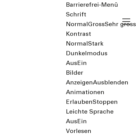
Barrierefrei-Menü
Schrift
Normal
Gross
Sehr gross
Kontrast
Normal
Stark
Dunkelmodus
Aus
Ein
Bilder
Solardächer mit
Anzeigen
Ausblenden
Mehrwert
Animationen
Erlauben
Stoppen
Leichte Sprache
20. Mai 2026
Aus
Ein
Vorlesen