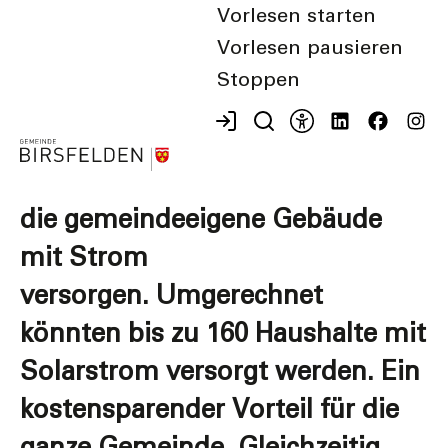
Die Gemeinde Birsfelden baut
Vorlesen starten
ihre Produktion von lokalem
Vorlesen pausieren
Stoppen
Solarstrom aus.
Auf öffentlichen Gebäuden
entstehen Photovoltaikanlagen,
die gemeindeeigene Gebäude
mit Strom
versorgen. Umgerechnet
könnten bis zu 160 Haushalte mit
Solarstrom versorgt werden. Ein
kostensparender Vorteil für die
ganze Gemeinde. Gleichzeitig