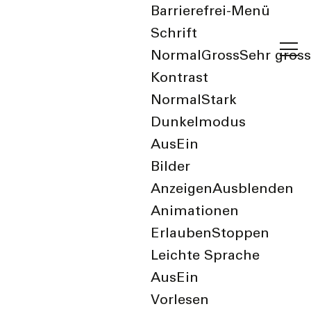
Barrierefrei-Menü
Schrift
Normal
Gross
Sehr gross
Kontrast
Normal
Stark
Dunkelmodus
Aus
Ein
Bilder
Anzeigen
Ausblenden
Animationen
Erlauben
Stoppen
Wonach suchen Sie?
Leichte Sprache
Aus
Ein
Vorlesen