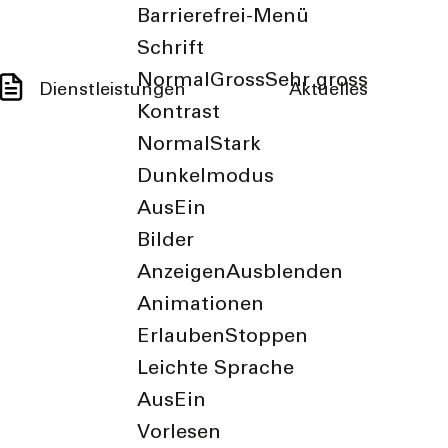
Barrierefrei-Menü
Schrift
Normal
Gross
Sehr gross
Dienstleistungen
Aktuelles
Kontrast
Normal
Stark
Dunkelmodus
Aus
Ein
Bilder
Anzeigen
Ausblenden
Animationen
Erlauben
Stoppen
Leichte Sprache
Aus
Ein
Vorlesen