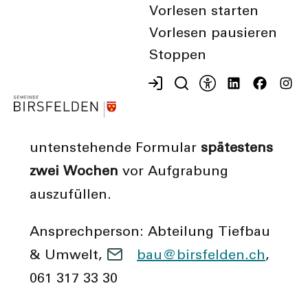
Vorlesen starten
gemäss Art. 42
Strassenreglement
Vorlesen pausieren
der Gemeinde Birsfelden durch den
Stoppen
Gemeinderat zu bewilligen.
Für die Bewilligung eines
Aufgrabungsgesuch ist das
untenstehende Formular
spätestens
zwei Wochen
vor Aufgrabung
auszufüllen.
Ansprechperson: Abteilung Tiefbau
& Umwelt,
b
b
rsf
ld
n
ch
,
061 317 33 30