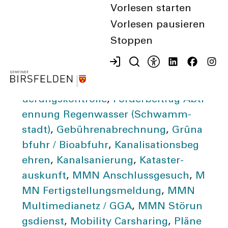
ner Hauskehricht
,
Abfall­beratung
,
A
Vorlesen starten
bfall­entsorgung
,
Abwasser­
Vorlesen pausieren
entsorgung
,
Anpassung Zufahrt Priv
Stoppen
atparzelle
,
Aufgrabungs­gesuch
,
Biok
lappe
,
Energie­beratung
,
Erdgas (Vers
orgung)
,
Fernwärme (Versorgung)
,
Fe
uerungs­kontrolle
,
Förderbeitrag Abtr
ennung Regen­wasser (Schwamm­
stadt)
,
Gebühren­abrechnung
,
Grüna
bfuhr / Bio­abfuhr
,
Kanal­isations­beg
eh­ren
,
Kanal­sanierung
,
Kataster­
auskunft
,
MMN Anschluss­gesuch
,
M
MN Fertig­stellungs­meldung
,
MMN
Multi­medianetz / GGA
,
MMN Störun
gsdienst
,
Mobility Carsharing
,
Pläne