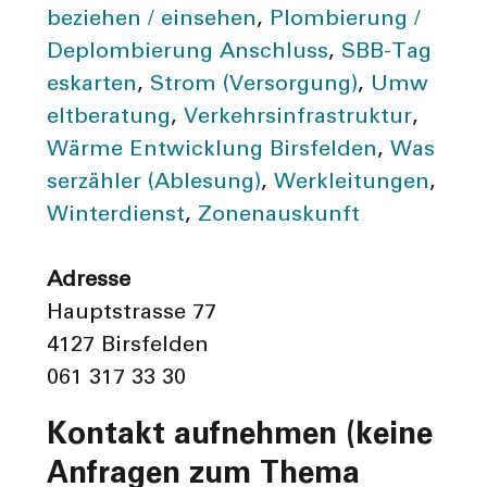
beziehen / einsehen
,
Plombierung /
Deplombierung Anschluss
,
SBB-Tag
eskarten
,
Strom (Versorgung)
,
Umw
elt­beratung
,
Verkehrs­infra­struktur
,
Wärme Entwicklung Birsfelden
,
Was
serzähler (Ablesung)
,
Werkleitungen
,
Winterdienst
,
Zonenauskunft
Adresse
Hauptstrasse 77
4127 Birsfelden
061 317 33 30
Kontakt aufnehmen (keine
Anfragen zum Thema