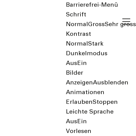
Barrierefrei-Menü
Schrift
Normal
Gross
Sehr gross
Kontrast
Normal
Stark
Dunkelmodus
Aus
Ein
zurück zur Übersicht
Bilder
Anzeigen
Ausblenden
Tiefbau & Umwelt
Animationen
Erlauben
Stoppen
Leichte Sprache
Aus
Ein
Dienstleistungen
Vorlesen
Abfallkalender
,
Abfallmarken Contai