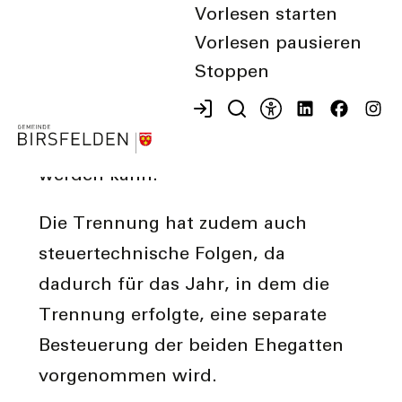
Vorlesen starten
zur Ehescheidung. Mit dem
Vorlesen pausieren
Getrenntleben beginnt die
Stoppen
zweijährige Trennungszeit, nach der
eine Scheidung auch gegen den
Willen des Partners beantragt
werden kann.
Die Trennung hat zudem auch
steuertechnische Folgen, da
dadurch für das Jahr, in dem die
Trennung erfolgte, eine separate
Besteuerung der beiden Ehegatten
vorgenommen wird.