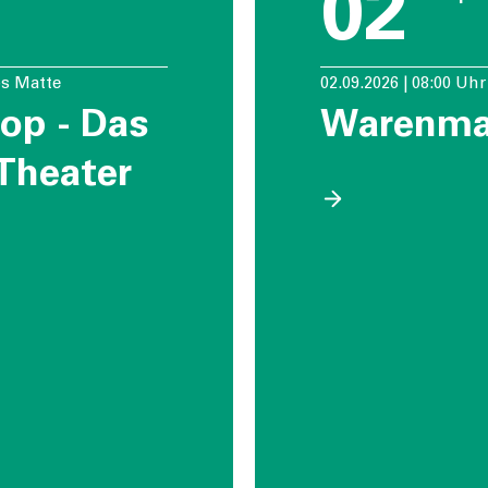
02
os Matte
02.09.2026 | 08:00 Uh
kop - Das
Warenma
-Theater