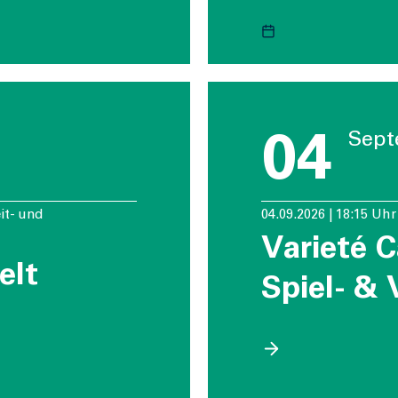
04
Sept
eit- und
04.09.2026 | 18:15 Uh
Varieté C
elt
Spiel- & 