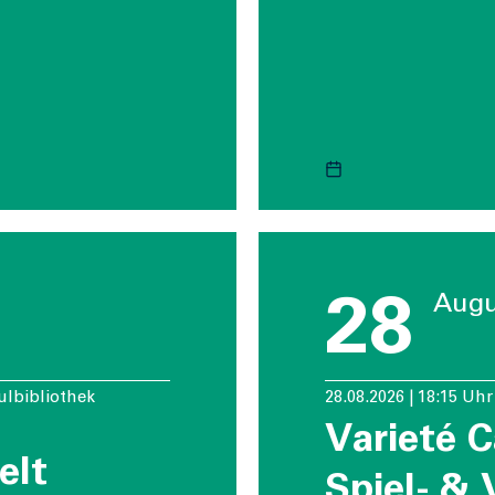
28
Augu
hulbibliothek
28.08.2026 | 18:15 Uh
Varieté C
elt
Spiel- & 