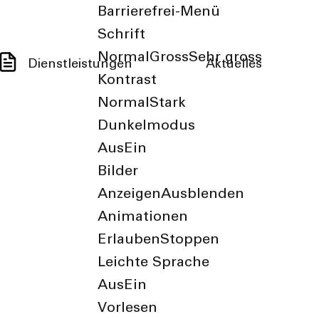
Barrierefrei-Menü
Schrift
Normal
Gross
Sehr gross
Dienstleistungen
Aktuelles
Kontrast
Normal
Stark
Dunkelmodus
Aus
Ein
Bilder
Anzeigen
Ausblenden
Animationen
Erlauben
Stoppen
Leichte Sprache
Aus
Ein
Vorlesen