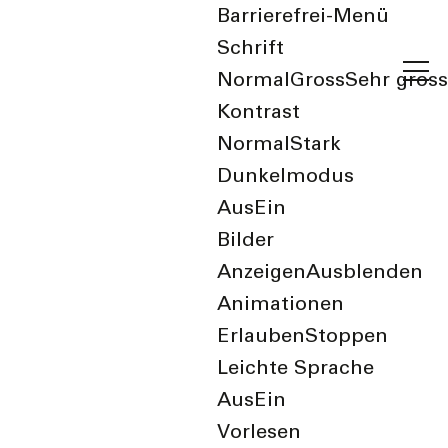
Barrierefrei-Menü
Schrift
Normal
Gross
Sehr gross
Kontrast
Normal
Stark
Dunkelmodus
Aus
Ein
Bilder
Anzeigen
Ausblenden
Animationen
Erlauben
Stoppen
Leichte Sprache
Aus
Ein
Vorlesen