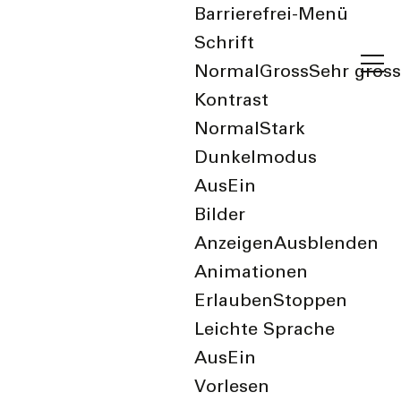
Barrierefrei-Menü
Schrift
Normal
Gross
Sehr gross
Kontrast
Normal
Stark
Dunkelmodus
Aus
Ein
Bilder
Login
Anzeigen
Ausblenden
Animationen
Willkommen bei Ihren personalisierten
Erlauben
Stoppen
Diensten. Haben Sie noch keinen
Leichte Sprache
Account?
Jetzt registrieren
.
Aus
Ein
Vorlesen