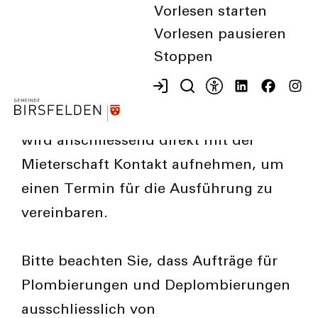
Vorlesen starten
genaue Liegenschaftsadresse, die
Vorlesen pausieren
betroffene Wohnung, die Mieterschaft
Stoppen
inklusive Telefonnummer sowie den
gewünschten Ausführungstermin mit.
Der Techniker der
Firma S-Konnekt
wird anschliessend direkt mit der
Mieterschaft Kontakt aufnehmen, um
einen Termin für die Ausführung zu
vereinbaren.
Bitte beachten Sie, dass Aufträge für
Plombierungen und Deplombierungen
ausschliesslich von