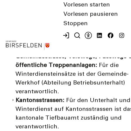
Vorlesen starten
Trottoirs und Privatwege:
Gemäss
Vorlesen pausieren
Polizeireglement der Gemeinde Birsfeld
Stoppen
sind die Grundeigentümer/innen oder d
Beauftragte für den Winterdienst
verantwortlich.
Gemeindestrasse, Velowege, Fusswege 
öffentliche Treppenanlagen:
Für die
Winterdiensteinsätze ist der Gemeinde-
Werkhof (Abteilung Betriebsunterhalt)
verantwortlich.
Kantonsstrassen:
Für den Unterhalt und
Winterdienst auf Kantonsstrassen ist da
kantonale Tiefbauamt zuständig und
verantwortlich.