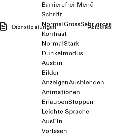
Barrierefrei-Menü
Schrift
Normal
Gross
Sehr gross
Dienstleistungen
Aktuelles
Kontrast
Normal
Stark
Dunkelmodus
Aus
Ein
Bilder
Anzeigen
Ausblenden
Animationen
Erlauben
Stoppen
Leichte Sprache
Aus
Ein
Vorlesen