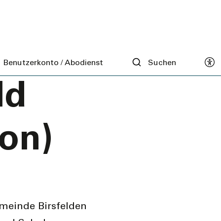
z
Benutzerkonto / Abodienst
Suchen
ld
ion)
emeinde Birsfelden