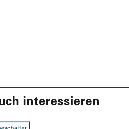
ch ­interes­sieren
neschalter