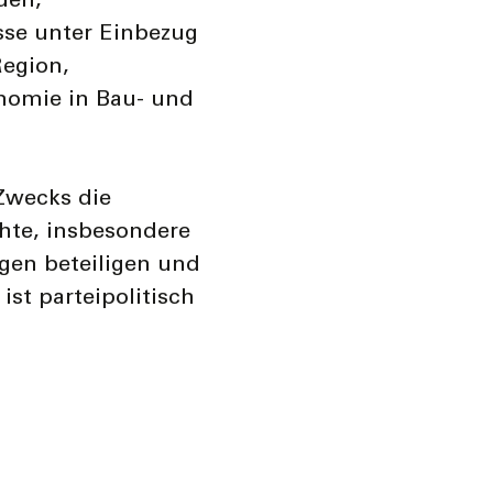
den,
sse unter Einbezug
Region,
nomie in Bau- und
Zwecks die
hte, insbesondere
gen beteiligen und
ist parteipolitisch