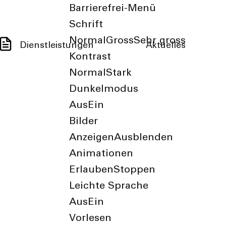
Barrierefrei-Menü
Schrift
Normal
Gross
Sehr gross
Dienstleistungen
Aktuelles
Kontrast
Normal
Stark
Dunkelmodus
Aus
Ein
Bilder
Anzeigen
Ausblenden
Animationen
Erlauben
Stoppen
Leichte Sprache
Aus
Ein
Vorlesen