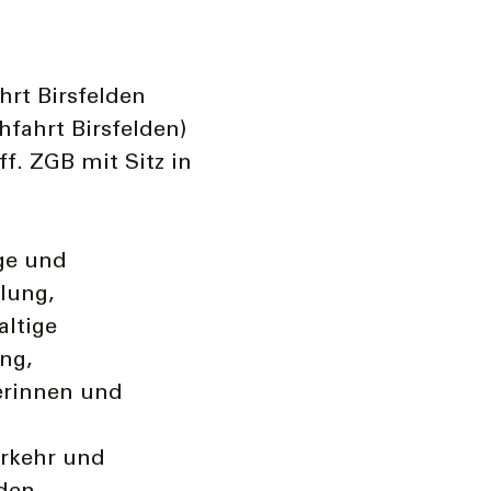
rt Birsfelden
fahrt Birsfelden)
ff. ZGB mit Sitz in
ige und
lung,
altige
ng,
gerinnen und
erkehr und