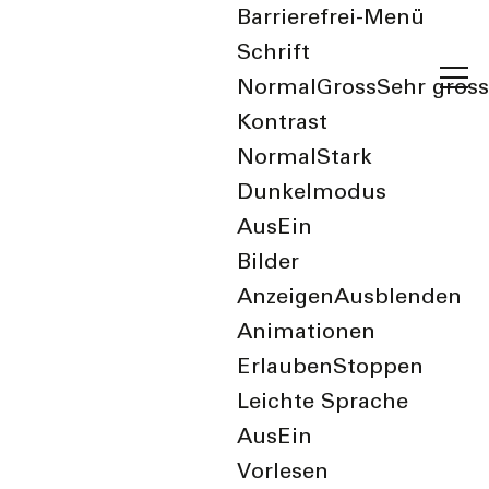
Barrierefrei-Menü
Schrift
Normal
Gross
Sehr gross
Kontrast
Normal
Stark
Dunkelmodus
Aus
Ein
zurück zur Übersicht
Bilder
Anzeigen
Ausblenden
Reformierte
Animationen
Kirchgemeinde
Erlauben
Stoppen
Leichte Sprache
Birsfelden
Aus
Ein
Vorlesen