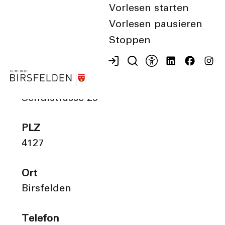
Vorlesen starten
Beschreibung
Vorlesen pausieren
Bei uns kannst du Spiele und
Stoppen
Spielsachen und DVDs ausleihen
Strasse
Schulstrasse 25
PLZ
4127
Ort
Birsfelden
Telefon