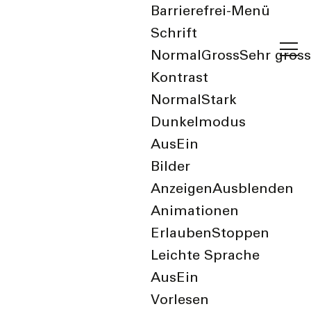
Barrierefrei-Menü
Schrift
Normal
Gross
Sehr gross
Kontrast
Normal
Stark
Dunkelmodus
Aus
Ein
zurück zur Übersicht
Bilder
Anzeigen
Ausblenden
Ludothek Birsfelden
Animationen
Erlauben
Stoppen
Leichte Sprache
Aus
Ein
Kategorie
Vorlesen
Familie, Kinder, Senioren