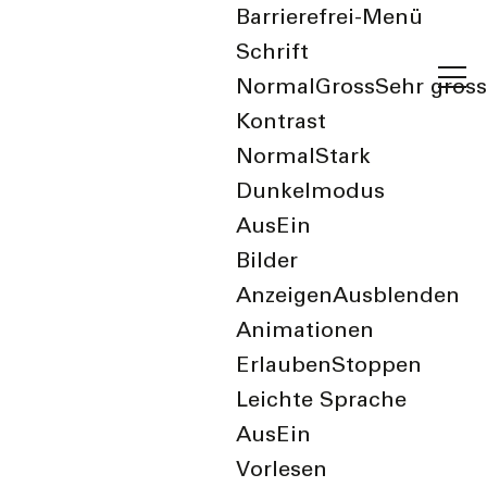
Barrierefrei-Menü
Schrift
Normal
Gross
Sehr gross
Kontrast
Normal
Stark
Dunkelmodus
Aus
Ein
zurück zur Übersicht
Bilder
Anzeigen
Ausblenden
Cantus-Chor Bruder
Animationen
Klaus Birsfelden
Erlauben
Stoppen
Leichte Sprache
Aus
Ein
Vorlesen