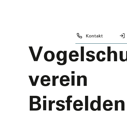
zurück zur Übersicht
Natur- ­un
Kontakt
Vogelschu
verein
Birsfelden