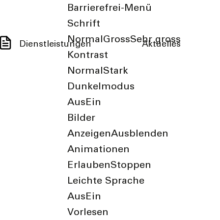
Barrierefrei-Menü
Schrift
Normal
Gross
Sehr gross
Dienstleistungen
Aktuelles
Kontrast
Normal
Stark
Dunkelmodus
Aus
Ein
Bilder
Anzeigen
Ausblenden
Animationen
Erlauben
Stoppen
Leichte Sprache
Aus
Ein
Vorlesen