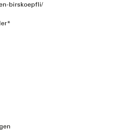
en-birskoepfli/
der*
egen