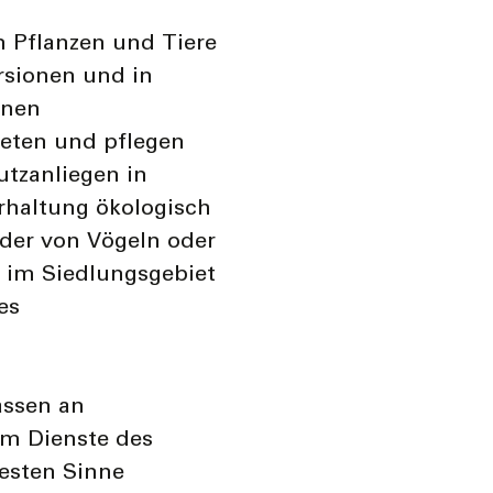
n Pflanzen und Tiere
sionen und in
unen
ieten und pflegen
utzanliegen in
Erhaltung ökologisch
oder von Vögeln oder
 im Siedlungsgebiet
es
assen an
im Dienste des
esten Sinne