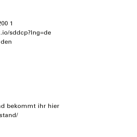
200 1
w.io/sddcp?lng=de
nden
d bekommt ihr hier
stand/