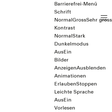
Barrierefrei-Menü
Schrift
Normal
Gross
Sehr gross
Kontrast
Normal
Stark
Dunkelmodus
Aus
Ein
zurück zur Übersicht
Bilder
Anzeigen
Ausblenden
parallel bewegt
Animationen
Erlauben
Stoppen
Leichte Sprache
Aus
Ein
Vorlesen