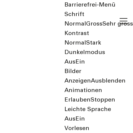
Barrierefrei-Menü
Schrift
Normal
Gross
Sehr gross
Kontrast
Normal
Stark
Dunkelmodus
Aus
Ein
zurück zur Übersicht
Bilder
Anzeigen
Ausblenden
Rent.Group Swiss
Animationen
BSL AG
Erlauben
Stoppen
Leichte Sprache
Aus
Ein
Vorlesen