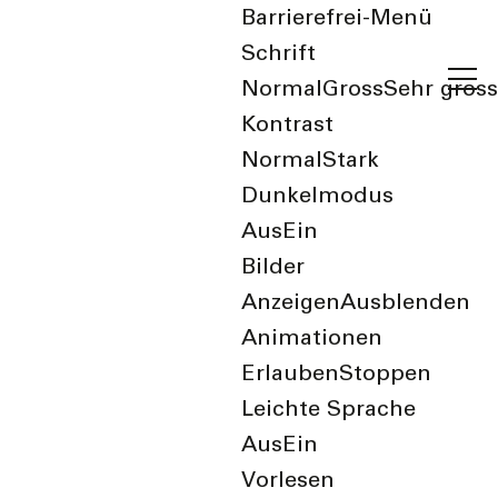
Barrierefrei-Menü
Schrift
Normal
Gross
Sehr gross
Kontrast
Normal
Stark
Dunkelmodus
Aus
Ein
Bilder
zurück zur Übersicht
Anzeigen
Ausblenden
Daniel Miesch
Animationen
Erlauben
Stoppen
Leichte Sprache
Aus
Ein
Kategorie
Vorlesen