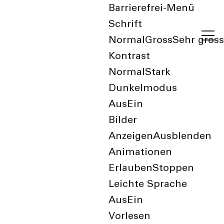
Barrierefrei-Menü
Schrift
Normal
Gross
Sehr gross
Kontrast
Normal
Stark
Dunkelmodus
Aus
Ein
zurück zur Übersicht
Bilder
Anzeigen
Ausblenden
Abfallkalender
Animationen
Eintrag
Erlauben
Stoppen
Leichte Sprache
Aus
Ein
Vorlesen