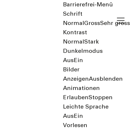
Barrierefrei-Menü
Schrift
Normal
Gross
Sehr gross
Kontrast
Normal
Stark
Dunkelmodus
Aus
Ein
Wertstoffe
Bilder
Anzeigen
Ausblenden
Animationen
Wertstoffe
Erlauben
Stoppen
Abfallkalender
Leichte Sprache
Aus
Ein
Sammelstellen
Vorlesen