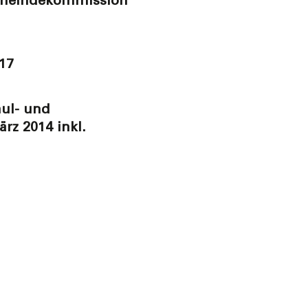
emeindekommission
17
hul- und
rz 2014 inkl.