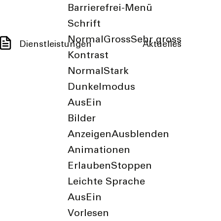
Barrierefrei-Menü
Schrift
Normal
Gross
Sehr gross
Dienstleistungen
Aktuelles
Kontrast
Normal
Stark
Dunkelmodus
Aus
Ein
Bilder
Anzeigen
Ausblenden
Animationen
Erlauben
Stoppen
Leichte Sprache
Aus
Ein
Vorlesen