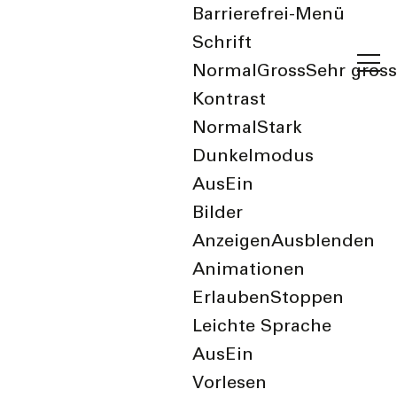
Barrierefrei-Menü
Schrift
Normal
Gross
Sehr gross
Kontrast
Normal
Stark
Dunkelmodus
Aus
Ein
Anlässe
Bilder
Anzeigen
Ausblenden
Anlässe abonnieren
Animationen
Erlauben
Stoppen
Textfilter:
Leichte Sprache
Aus
Ein
Vorlesen
Kategorie: