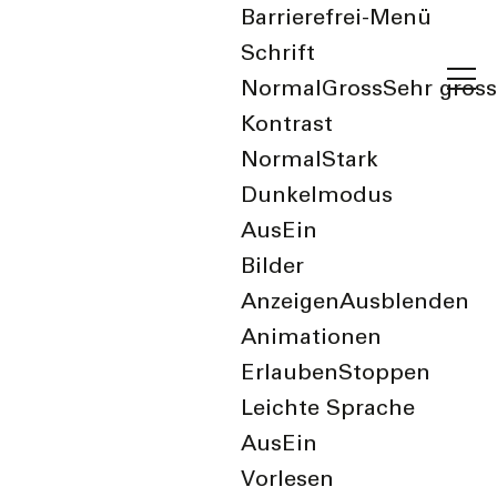
Barrierefrei-Menü
Schrift
Normal
Gross
Sehr gross
Kontrast
Normal
Stark
Dunkelmodus
Aus
Ein
Bilder
Bewegung, Ernährung
Anzeigen
Ausblenden
und Stress:
Animationen
Erlauben
Stoppen
Auswirkungen auf
Leichte Sprache
Körper, Gehirn und
Aus
Ein
Vorlesen