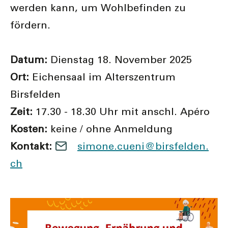
werden kann, um Wohlbefinden zu
fördern.
Datum:
Dienstag 18. November 2025
Ort:
Eichensaal im Alterszentrum
Birsfelden
Zeit:
17.30 - 18.30 Uhr mit anschl. Apéro
Kosten:
keine / ohne Anmeldung
Kontakt:
s
m
n
c
n
b
rsf
ld
n
ch