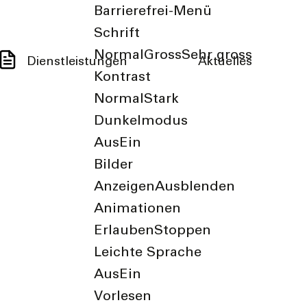
Barrierefrei-Menü
Schrift
Normal
Gross
Sehr gross
Dienstleistungen
Aktuelles
Kontrast
Normal
Stark
Dunkelmodus
Aus
Ein
Bilder
Anzeigen
Ausblenden
Animationen
Erlauben
Stoppen
Leichte Sprache
Aus
Ein
Vorlesen