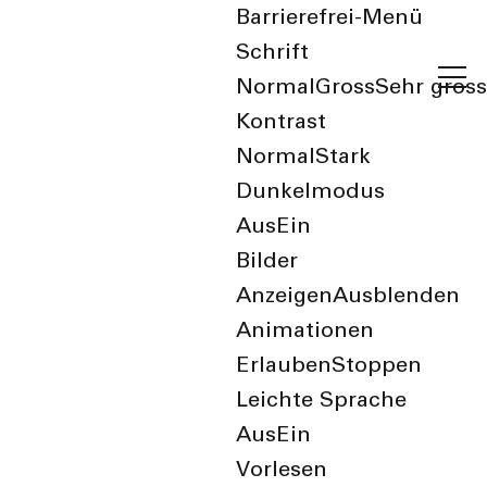
Barrierefrei-Menü
Schrift
Normal
Gross
Sehr gross
Kontrast
Normal
Stark
Dunkelmodus
Aus
Ein
Bilder
Ange­passte Ver­ord­
Anzeigen
Ausblenden
nungen
Animationen
Erlauben
Stoppen
Leichte Sprache
11. Februar 2021
Aus
Ein
Vorlesen