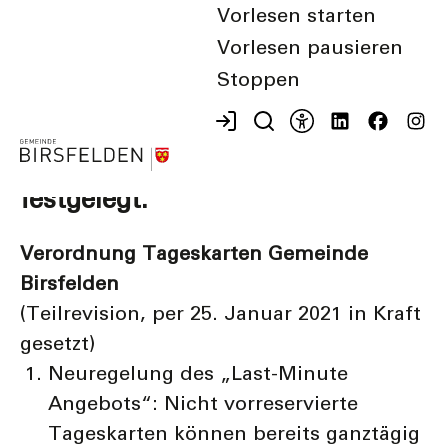
Der Gemeinderat hat drei
Vorlesen starten
Verordnungen angepasst und
Vorlesen pausieren
Stoppen
den Standort des amtlichen
Publikationsorgans der
Gemeinde Birsfelden neu
festgelegt.
Verordnung Tageskarten Gemeinde
Birsfelden
(Teilrevision, per 25. Januar 2021 in Kraft
gesetzt)
Neuregelung des „Last-Minute
Angebots“: Nicht vorreservierte
Tageskarten können bereits ganztägig