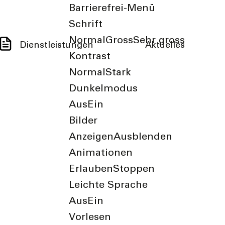
Barrierefrei-Menü
Schrift
Normal
Gross
Sehr gross
Dienstleistungen
Aktuelles
Kontrast
Normal
Stark
Dunkelmodus
Aus
Ein
Bilder
Anzeigen
Ausblenden
Animationen
Erlauben
Stoppen
Leichte Sprache
Aus
Ein
Vorlesen