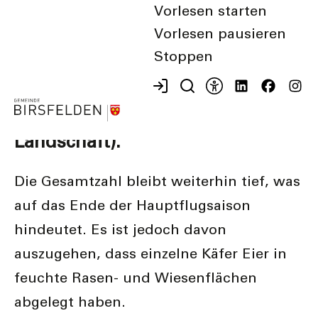
Seit dem letzten "Update" von
Vorlesen starten
Anfang August 2025 wurden
Vorlesen pausieren
Stoppen
vereinzelt weitere Japankäfer in
beiden Basel gefunden (6 in
Basel-Stadt, 3 in Basel-
Landschaft).
Die Gesamtzahl bleibt weiterhin tief, was
auf das Ende der Hauptflugsaison
hindeutet. Es ist jedoch davon
auszugehen, dass einzelne Käfer Eier in
feuchte Rasen- und Wiesenflächen
abgelegt haben.