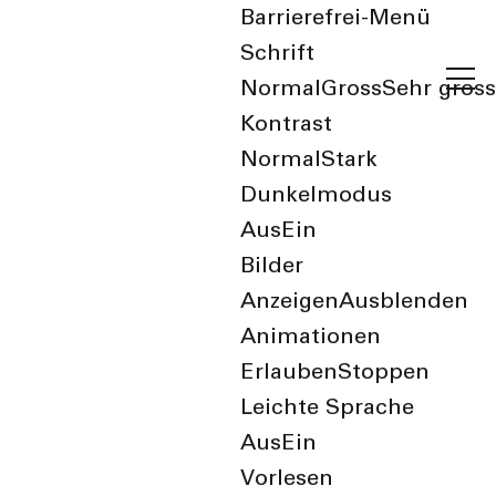
Barrierefrei-Menü
Schrift
Normal
Gross
Sehr gross
Kontrast
Normal
Stark
Dunkelmodus
Aus
Ein
Bilder
Aktuelles zum
Anzeigen
Ausblenden
Japankäfer
Animationen
Erlauben
Stoppen
Leichte Sprache
22. August 2025
Aus
Ein
Vorlesen