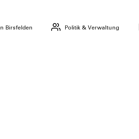
n Birsfelden
Politik & Verwaltung
nd – cooler als me meint»