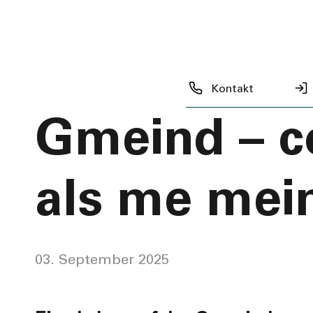
Offene Lehr
– «Schaffe b
Kontakt
Gmeind – c
als me mei
03. September 2025