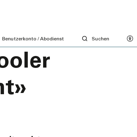
stellen
i dr
Benutzerkonto / Abodienst
Suchen
ooler
nt»