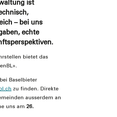
waltung ist
echnisch,
ich – bei uns
gaben, echte
ftsperspektiven.
hrstellen bietet das
denBL».
bei Baselbieter
l.ch
zu finden. Direkte
Gemeinden ausserdem an
he uns am
26.