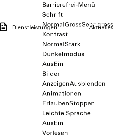
Barrierefrei-Menü
Schrift
Normal
Gross
Sehr gross
Dienstleistungen
Aktuelles
Kontrast
Normal
Stark
Dunkelmodus
Aus
Ein
Bilder
Anzeigen
Ausblenden
Animationen
Erlauben
Stoppen
Leichte Sprache
Aus
Ein
Vorlesen